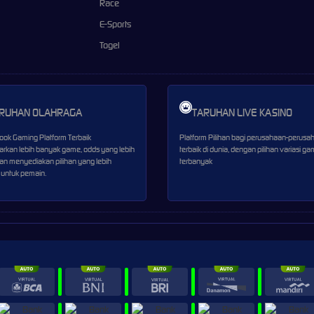
Race
E-Sports
Togel
RUHAN OLAHRAGA
TARUHAN LIVE KASINO
ook Gaming Platform Terbaik
Platform Pilihan bagi perusahaan-perusa
kan lebih banyak game, odds yang lebih
terbaik di dunia, dengan pilihan variasi g
 dan menyediakan pilihan yang lebih
terbanyak
untuk pemain.