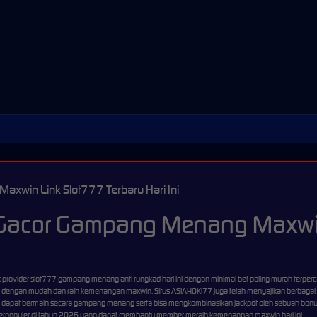
axwin Link Slot777 Terbaru Hari Ini
t Gacor Gampang Menang Maxwi
k provider slot777 gampang menang anti rungkad hari ini dengan minimal bet paling murah terperca
 dengan mudah dan raih kemenangan maxwin. Situs ASIAHOKI77 juga telah menyajikan berbagai b
 dapat bermain secara gampang menang serta bisa mengkombinasikan jackpot oleh sebuah bonu
 terpopuler di tahun 2026 yang dapat membantu member meraih kemenangan maxwin hari ini.