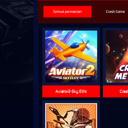
Semua permainan
Crash Game
Aviator2-Sky Elite
Cras