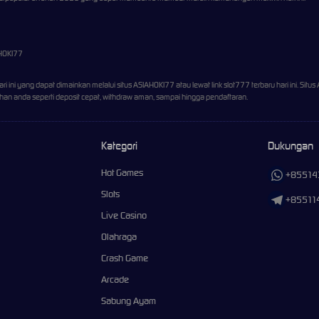
AHOKI77
ni yang dapat dimainkan melalui situs ASIAHOKI77 atau lewat link slot777 terbaru hari ini. Situ
n anda seperti deposit cepat, withdraw aman, sampai hingga pendaftaran.
Kategori
Dukungan
Hot Games
+85514
Slots
+85511
Live Casino
Olahraga
Crash Game
Arcade
Sabung Ayam