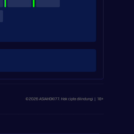
©2026 ASIAHOKI77. Hak cipta dilindungi | 18+