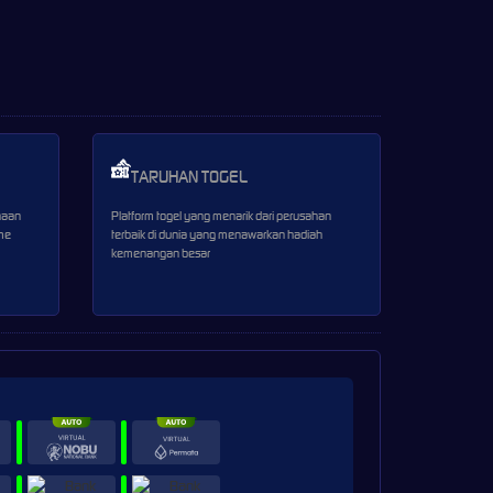
TARUHAN TOGEL
haan
Platform togel yang menarik dari perusahan
ame
terbaik di dunia yang menawarkan hadiah
kemenangan besar