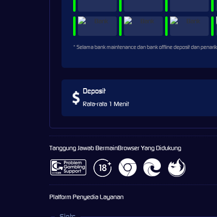
* Selama bank maintenance dan bank offline deposit dan penarik
Deposit
Rata-rata 1 Menit
Tanggung Jawab Bermain
Browser Yang Didukung
Platform Penyedia Layanan
Slots