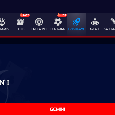
 GAMES
SLOTS
LIVE CASINO
OLAHRAGA
CRASH GAME
ARCADE
SABUNG
GEMINI