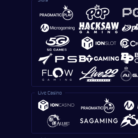
Live Casino