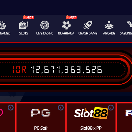
 GAMES
SLOTS
LIVE CASINO
OLAHRAGA
CRASH GAME
ARCADE
SABUNG
IDR
12,671,363,526
i
i
i
a
PG Soft
Slot88 x PP