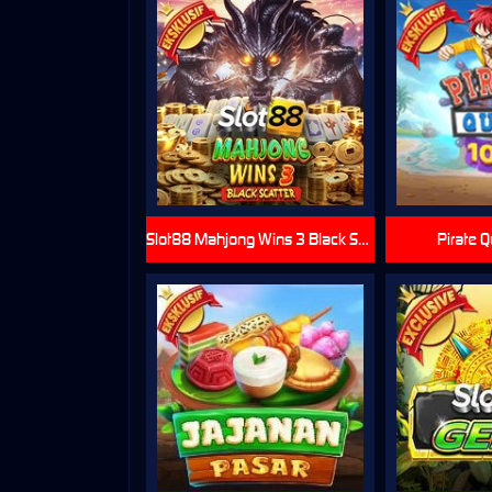
Slot88 Mahjong Wins 3 Black Scatter
Pirate 