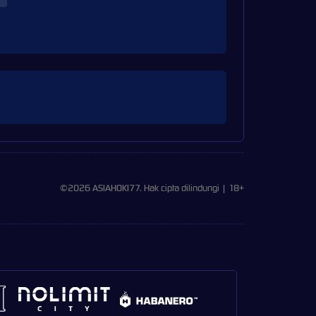
©2026 ASIAHOKI77. Hak cipta dilindungi | 18+