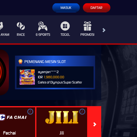
MASUK
DAFTAR
 AYAM
RACE
E-SPORTS
TOGEL
PROMOSI
PEMENANG MESIN SLOT
ayamjan****2
IDR
1,980,000.00
Gates of Olympus Super Scatter
man****1
IDR
1,970,400.00
Gates of Olympus 1000
i
i
i
tukd****g
IDR
1,748,880.00
No Limit City
Gates of Olympus 1000
Fachai
Jili
man****1