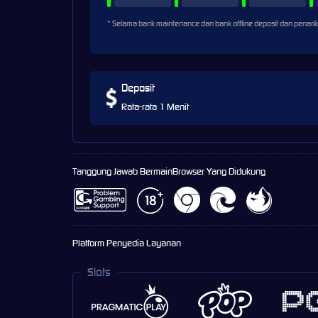
* Selama bank maintenance dan bank offline deposit dan penarik
Deposit
Rata-rata 1 Menit
Tanggung Jawab Bermain
Browser Yang Didukung
Platform Penyedia Layanan
Slots