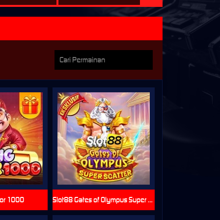
IDR
1,496,250.00
Sweet Bonanza Super Scatter
tukd****g
IDR
1,385,250.00
Gates of Olympus 1000
man****1
IDR
1,347,240.00
Sweet Bonanza Super Scatter
indrasi****s
IDR
900,920.00
Gates of Olympus Super Scatter
wale****p
IDR
833,000.00
Gates of Olympus Super Scatter
ant****4
IDR
778,800.00
Gates of Olympus 1000
or 1000
Slot88 Gates of Olympus Super Scatter
a**s
IDR
775,000.00