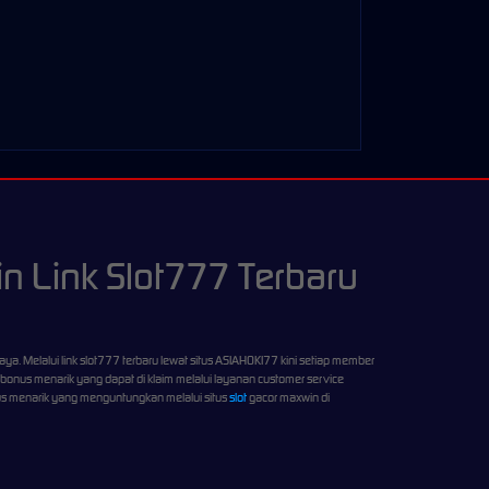
n Link Slot777 Terbaru
ya. Melalui link slot777 terbaru lewat situs ASIAHOKI77 kini setiap member
onus menarik yang dapat di klaim melalui layanan customer service
s menarik yang menguntungkan melalui situs
slot
gacor maxwin di