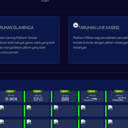
Togel
RUHAN OLAHRAGA
TARUHAN LIVE KASINO
ook Gaming Platform Terbaik
Platform Pilihan bagi perusahaan-perusa
kan lebih banyak game, odds yang lebih
terbaik di dunia, dengan pilihan variasi g
 dan menyediakan pilihan yang lebih
terbanyak
untuk pemain.